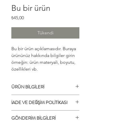
Bu bir ürün
Fiyat
₺45,00
Tükendi
Bu bir ürün açıklamasıdır. Buraya 
ürününüz hakkında bilgiler girin 
örneğin: ürün materyali, boyutu, 
özellikleri vb.
ÜRÜN BİLGİLERİ
Burada ürün detaylarını açıklayın.
İADE VE DEĞİŞİM POLİTİKASI
Ürününüz hakkında bilgiler girin
örneğin: ürün materyali, boyutu,
Bu ürün İade ve Değişim politikasıdır.
özellikleri vb. Buraya aynı zamanda
GÖNDERİM BİLGİLERİ
Buraya müşterilerinizin aldıkları ürünü
ürününüzü özel kılan özellikleri ve
iade etmek istediği takdirde ne